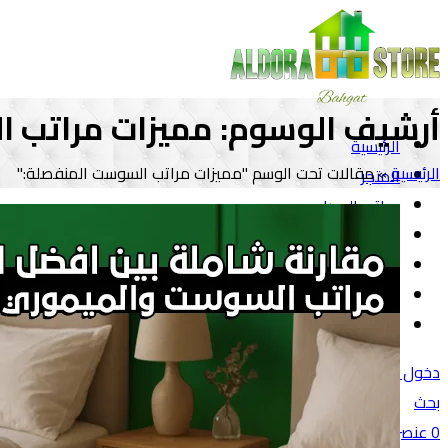
أرشيف الوسوم: مميزات مراتب ا
الرئيسية
الرئيسية
»
مقالات تحت الوسم "مميزات مراتب السوست المنفصلة:"
المتجر
مراتب الدورا
أثاث
مفروشات
المقالات
تواصل معنا
دخول / تسجيل
بحث
0
عنصر
/
0
جنية