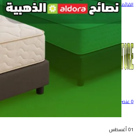
القائمة
0
عنصر
0
جنية
01
أغسطس