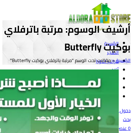
أرشيف الوسوم: مرتبة باترفلاي
بوكيت Butterfly
الرئيسية
المتجر
الرئيسية
»
مقالات تحت الوسم "مرتبة باترفلاي بوكيت Butterfly"
مراتب الدورا
أثاث
مفروشات
المقالات
تواصل معنا
دخول / تسجيل
بحث
0
عنصر
/
0
جنية