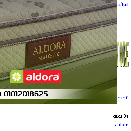
القائمة
0
عنصر
0
جنية
31
يوليو
مقالات