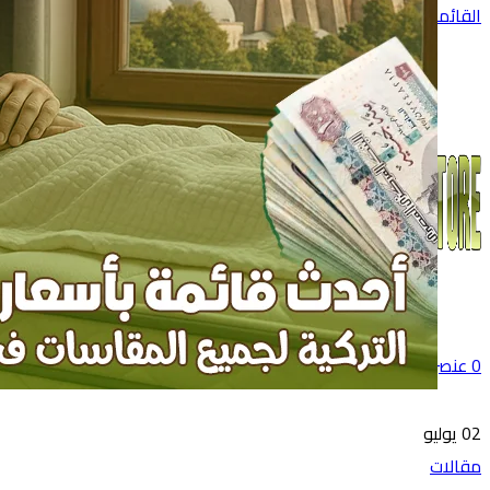
القائمة
0
عنصر
0
جنية
02
يوليو
مقالات