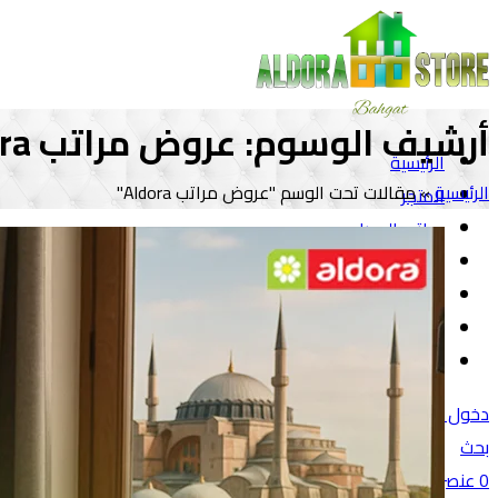
أرشيف الوسوم: عروض مراتب Aldora
الرئيسية
الرئيسية
»
مقالات تحت الوسم "عروض مراتب Aldora"
المتجر
مراتب الدورا
أثاث
مفروشات
المقالات
تواصل معنا
دخول / تسجيل
بحث
0
عنصر
/
0
جنية