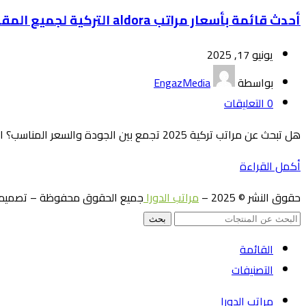
أحدث قائمة بأسعار مراتب aldora التركية لجميع المقاسات في 2025
يونيو 17, 2025
بواسطة
EngazMedia
0
التعليقات
هل تبحث عن مراتب تركية 2025 تجمع بين الجودة والسعر المناسب؟ الآن أصبح بإمكانك التعرف على أحدث قائمة بأسعار مراتب aldora الترك...
أكمل القراءة
حقوق النشر © 2025 –
مراتب الدورا
جميع الحقوق محفوظة – تصميم 
بحث
القائمة
التصنيفات
مراتب الدورا