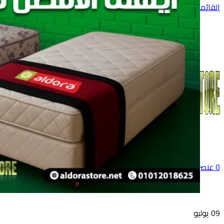
القائمة
0
عنصر
0
جنية
09
يوليو