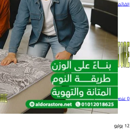
القائمة
0
عنصر
0
جنية
12
يوليو