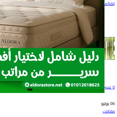
القائمة
0
عنصر
0
جنية
06
يوليو
مقالات