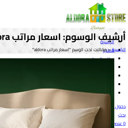
أرشيف الوسوم: اسعار مراتب aldora
الرئيسية
الرئيسية
»
مقالات تحت الوسم "اسعار مراتب aldora"
المتجر
مراتب الدورا
أثاث
مفروشات
المقالات
تواصل معنا
دخول / تسجيل
بحث
0
عنصر
/
0
جنية