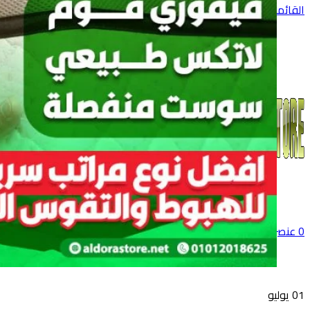
القائمة
0
عنصر
0
جنية
01
يوليو