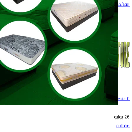
القائمة
0
عنصر
0
جنية
26
يوليو
مقالات