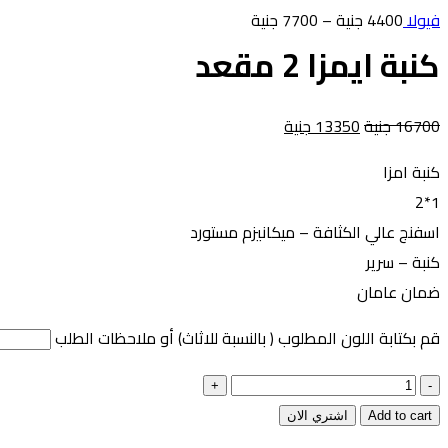
فيولا
4400
جنية
–
7700
جنية
كنبة ايمزا 2 مقعد
16700
جنية
13350
جنية
كنبة امزا
1*2
اسفنج عالي الكثافة – ميكانيزم مستورد
كنبة – سرير
ضمان عامان
قم بكتابة اللون المطلوب ( بالنسبة للاثاث) أو ملاحظات الطلب
كنبة
ايمزا
Add to cart
اشتري الان
2