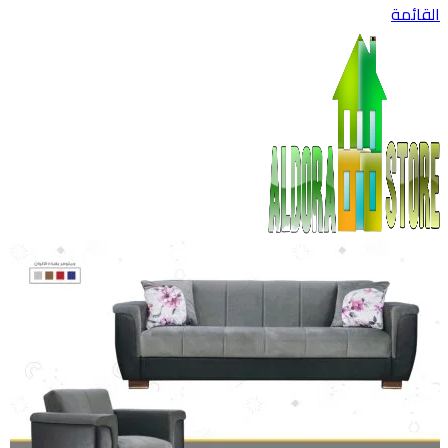
القائمة
اضغط للتكبير
0
عنصر
0
جنية