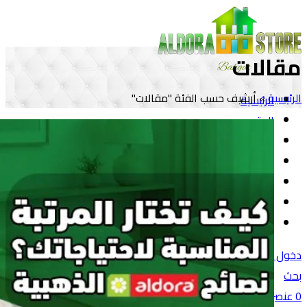
مقالات
الرئيسية
»
أرشيف حسب الفئة "مقالات"
الرئيسية
المتجر
مراتب الدورا
أثاث
مفروشات
المقالات
تواصل معنا
دخول / تسجيل
بحث
0
عنصر
/
0
جنية