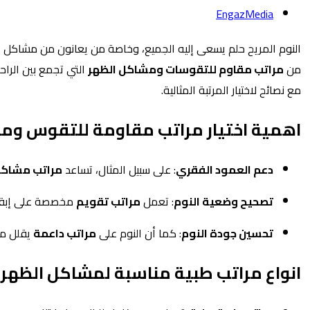
EngazMedia
النوم المريح حلم يسعى إليه الجميع، وخاصة من يعانون من مشاكل 
من
مراتب مقاوم للتقوسات ومشاكل الظهر
التي تجمع بين الرا
مع نصائح لاختيار المرتبة المثالية.
اهمية اختيار مراتب مقاومة للتقوس وم
دعم العمود الفقري
: على سبيل المثال،
تساعد
مراتب مشاكل
تصحيح وضعية النوم
: تعمل
مراتب تقويم
مخصصة على إبقاء
تحسين جودة النوم
: كما أن النوم على
مراتب داعمة
يقلل من 
انواع مراتب طبية مناسبة لمشاكل الظهر