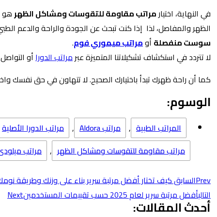
في النهاية، اختيار
مراتب مقاومة للتقوسات ومشاكل الظهر
هو اس
الظهر والمفاصل، لذا إذا كنت تبحث عن الجودة والراحة والدعم الط
سوست منفصلة
أو
مراتب ميموري فوم
.
لا تتردد في استكشاف تشكيلاتنا المتميزة عبر
مراتب الدورا
أو التواصل 
كما أن راحة ظهرك تبدأ باختيارك الصحيح. لا تتهاون في حق نفسك واخت
الوسوم:
المراتب الطبية
,
مراتب Aldora
,
مراتب الدورا الأصلية
مراتب مقاومة للتقوسات ومشاكل الظهر
,
مراتب ميلودى
Prev
السابق
كيف تختار أفضل مرتبة سرير بناء على وزنك وطريقة نومك
التالي
أفضل مرتبة سرير لعام 2025 حسب تقييمات المستخدمين
Next
أحدث المقالات: