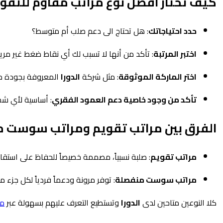
كيف تختار افضل نوع مراتب مقاوم للتق
حدد احتياجاتك
: هل تحتاج الى دعم صلب أم متوسط؟
اختبر المرتبة
:
تأكد من أنها لا تسبب لك أي نقاط ضغط غير مري
اختر الماركة الموثوقة
:
مثل شركة
الدورا
المعروفة بجودة من
تأكد من وجود خاصية دعم العمود الفقري
:
أساسية لأي شخ
الفرق بين مراتب تقويم ومراتب سوست 
مراتب تقويم
:
صلبة نسبياً، مصممة خصيصاً للحفاظ على استقا
مراتب سوست منفصلة
:
توفر مرونة ودعماً فردياً لكل جزء م
كلا النوعين متاحين لدى
الدورا
وتستطيع التعرف عليهم بسهولة عبر
مق