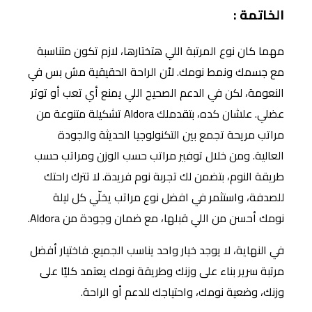
الخاتمة :
مهما كان نوع المرتبة اللي هتختارها، لازم تكون متناسبة
مع جسمك ونمط نومك. لأن الراحة الحقيقية مش بس في
النعومة، لكن في الدعم الصحيح اللي يمنع أي تعب أو توتر
عضلي. علشان كده، بتقدملك Aldora تشكيلة متنوعة من
مراتب مريحة تجمع بين التكنولوجيا الحديثة والجودة
العالية. ومن خلال توفير مراتب حسب الوزن ومراتب حسب
طريقة النوم، بتضمن لك تجربة نوم فريدة. لا تترك راحتك
للصدفة، واستثمر في افضل نوع مراتب يخلّي كل ليلة
نومك أحسن من اللي قبلها، مع ضمان وجودة من Aldora.
في النهاية، لا يوجد خيار واحد يناسب الجميع. فاختيار أفضل
مرتبة سرير بناء على وزنك وطريقة نومك يعتمد كليًا على
وزنك، وضعية نومك، واحتياجك للدعم أو الراحة.