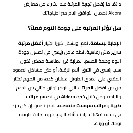
دائمًا ما يُفضل تجربة المرتبة عند الشراء من معارض
Aldora لضمان التوافق التام مع احتياجاتك.
هل تؤثر المرتبة على جودة النوم فعلاً؟
الإجابة ببساطة:
نعم، وبشكل كبير! اختيار
أفضل مرتبة
سرير
مش رفاهية، لكنه عامل رئيسي في تحسين جودة
النوم وصحة الجسم. المرتبة غير المناسبة ممكن تكون
سبب رئيسي في الأرق، آلام الرقبة، أو حتى مشاكل العمود
الفقري على المدى الطويل. علشان كده، من المهم تختار
من بين
افضل المراتب
اللي بتوفر توازن مثالي بين الدعم
والراحة. ومن خلال خبرة
Aldora
في تصميم
مراتب
طبية
و
مراتب سوست منفصلة
، بتقدر تضمن إن كل جزء
في جسمك هياخد راحته أثناء النوم، مهما كانت طريقة
نومك أو وزنك.