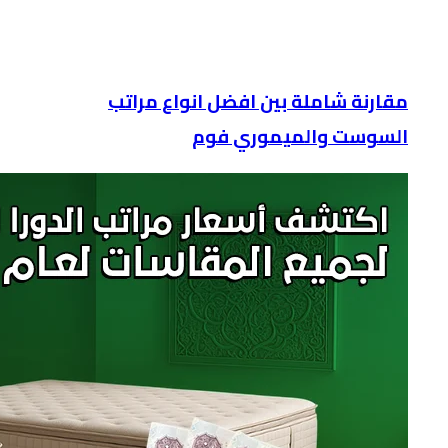
مقارنة شاملة بين افضل انواع مراتب
السوست والميموري فوم