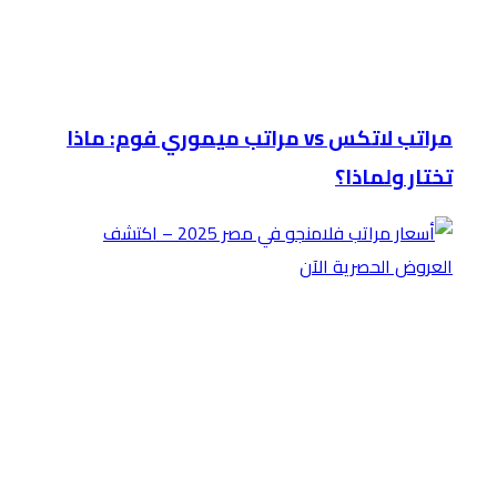
مراتب لاتكس vs مراتب ميموري فوم: ماذا
تختار ولماذا؟