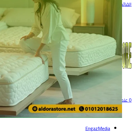
القائمة
0
عنصر
0
جنية
EngazMedia