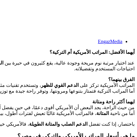
EngazMedia
أيهما الأفضل: المراتب الأمريكية أم التركية
؟
عند اختيار مرتبة نوم مريحة وجودة عالية، يقع كثيرون في حيرة بين
ال
احتياجات المستخدم وتفضيلاته.
الفرق بينهما؟
المراتب الأمريكية تركز على
الدعم القوي للظهر
، وتستخدم تقنيات مثل
أما المراتب التركية فتمتاز بتنوعها ومرونتها، وتوفر راحة جيدة مع تو
ايهما أكثر راحة ومتانة
من حيث الراحة، يجد البعض أن الأمريكي أقوى دعمًا، في حين يفضل آ
أما من ناحية
المتانة
، فالمراتب الأمريكية غالبًا تعيش لفترات أطول، ب
باختصار، إذا كنت تفضل
الدعم الصلب والمتانة الطويلة
، فالأمريكي خي
ما هي أسعار المراتب الأمريكي والتركي في مصر؟