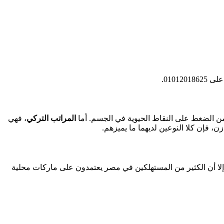
0101201.
المراتب التركي
، فهي
ن، فإن كلا النوعين لديهما ما يميزهم.
 توجد علامات شهيرة في كلا الفئتين. في الفئة الأمريكية نجد Simmons وSerta، أما في الفئة التركية فهناك علامات مثل Yatsan وIstikbal. إلا أن الكثير من المستهلكين في مصر يعتمدون على ماركات محلية