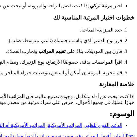
اختر
مرتبة تركي
إذا كنت تفضل الراحة والمرونة، أو تبحث عن خ
خطوات اختيار المرتبة المناسبة لك
حدد الميزانية المتاحة.
قرر نوع الدعم الذي يناسب جسمك (ناعم، متوسط، صلب).
قارن بين الموديلات بناءً على
تقييم المراتب
وتجارب العملاء.
اقرأ المواصفات بدقة، خصوصًا الارتفاع، نوع الزنبرك، ونظام الته
قم بتجربة المرتبة إن أمكن أو استعن بتوصيات خبراء المتاجر م
خلاصة المقارنة
إذا كنت تبحث عن أداء متكامل، وجودة تصنيع عالية، فإن
المراتب الأمر
خيارًا عمليًا. في جميع الأحوال، احرص على شراء مرتبة من مصدر مو
الوسوم:
الدعم القوي للظهر
,
المراتب الأمريكية
,
المراتب الأمريكية أم ال
Prev
السابق
أفضل المراتب في مصر: تقييم مراتب الدورا مقارنةً بمرا