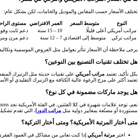
تختلف الأسعار حسب المقاس والموديل والخامات، لكن بشكل عام:
النوع
متوسط السعر
العمر الافتراضي
مستوى الراح
مراتب أمريكي
أعلى قليلًا
10 – 15 سنة
دعم ثابت وقو
مراتب تركي
متوسط إلى اقتصادي
7 – 12 سنة
دعم مرن ومري
يرجى ملاحظة أن الأسعار تتأثر بعوامل مثل العروض الموسمية وتكالي
هل تختلف تقنيات التصنيع بين النوعين؟
بكل تأكيد. تعتمد
مراتب أمريكي
على تقنيات حديثة مثل الزنبرك المنفصل (Pocket Coil) واللاتكس الطبيعي، مما يعزز من توزيع الوزن ويقلل من الضغط على النقاط الحيوي
تعتمد أكثر على مزج الرغوة عالية الكثافة مع الزنبرك التقليدي أو الأ
هل يوجد ماركات مضمونة في كل نوع؟
مستوردة أو مصنّعة بمعايير دولية مثل
مراتب الدورا
، التي تقدم تشكي
متى أختار المرتبة الأمريكية؟ ومتى أختار التركية؟
اختر
مرتبة أمريكي
إذا كنت تعاني من مشاكل في العمود الفقري