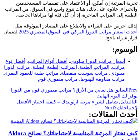
تجربة المرتبة إن أمكن، أو الاعتماد على تقييمات المستخدمين
والخبراء. علاوة على ذلك، هناك تنوع واسع في السوق، من المراتب
الطبية إلى المراتب الفاخرة، إذ أن كل فئة لها مزاياها الخاصة.
لذلك احرص على القراءة والاطلاع على المصادر الموثوقة مثل
أحدث اسعار مراتب الدورا التركي في السوق المصري 2025
لضمان
قرار شراء ناجح.
الوسوم:
أسعار مراتب الدورا ميلودي
,
أفضل أنواع المراتب
,
أفضل نوع
مراتب
,
المراتب الطبية
,
المراتب الطبية الصلبة
,
مراتب الدورا
ميلودي
,
مراتب سوست منفصلة
,
مراتب طبية للعمود الفقري
,
مراتب مقاومة للهبوط
,
مراتب ميموري فوم
Prev
السابق
هل تعاني من الأرق؟ مراتب ميموري فوم من الدورا
توفر لك النوم الهانئ
التالي
دليل شامل لشراء مرتبة ارثوبيدك – كيفية اختيار الأفضل
لاحتياجاتك؟
Next
أحدث المقالات:
كيف تختار المرتبة المناسبة لاحتياجاتك؟ نصائح Aldora