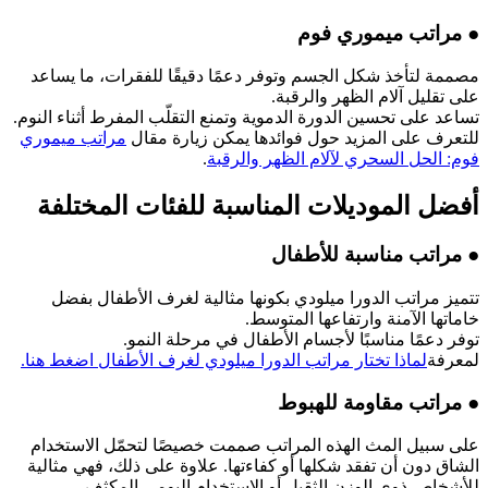
● مراتب ميموري فوم
مصممة لتأخذ شكل الجسم وتوفر دعمًا دقيقًا للفقرات، ما يساعد
على تقليل آلام الظهر والرقبة.
تساعد على تحسين الدورة الدموية وتمنع التقلّب المفرط أثناء النوم.
للتعرف على المزيد حول فوائدها يمكن زيارة مقال
مراتب ميموري
فوم: الحل السحري لآلام الظهر والرقبة
.
أفضل الموديلات المناسبة للفئات المختلفة
● مراتب مناسبة للأطفال
تتميز مراتب الدورا ميلودي بكونها مثالية لغرف الأطفال بفضل
خاماتها الآمنة وارتفاعها المتوسط.
توفر دعمًا مناسبًا لأجسام الأطفال في مرحلة النمو.
لمعرفة
لماذا تختار مراتب الدورا ميلودي لغرف الأطفال اضغط هنا.
● مراتب مقاومة للهبوط
على سبيل المث الهذه المراتب صممت خصيصًا لتحمّل الاستخدام
الشاق دون أن تفقد شكلها أو كفاءتها. علاوة على ذلك، فهي مثالية
للأشخاص ذوي الوزن الثقيل أو الاستخدام اليومي المكثف.