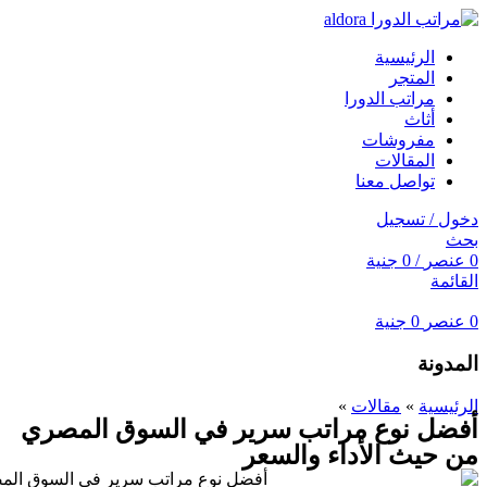
الرئيسية
المتجر
مراتب الدورا
أثاث
مفروشات
المقالات
تواصل معنا
دخول / تسجيل
بحث
0
عنصر
/
0
جنية
القائمة
0
عنصر
0
جنية
المدونة
الرئيسية
»
مقالات
»
أفضل نوع مراتب سرير في السوق المصري
من حيث الأداء والسعر