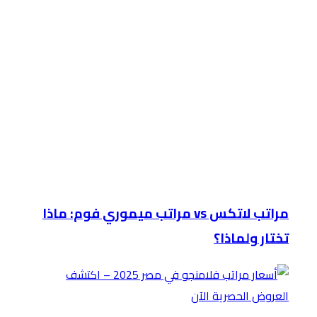
مراتب لاتكس vs مراتب ميموري فوم: ماذا
تختار ولماذا؟