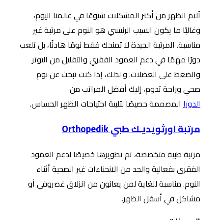
آلام الظهر من أكثر المشكلات شيوعًا في عالمنا اليوم،
وغالبًا ما يكون السبب الرئيسي هو النوم على مرتبة غير
مناسبة. المرتبة الجيدة لا تمنحك فقط نومًا هادئًا، بل تلعب
دورًا مهمًا في دعم العمود الفقري والتقليل من التوتر
والضغط على العضلات. و لذلك، إذا كنت تبحث عن نوم
صحي وراحة تدوم، إليك أفضل المراتب من
الدورا
المصممة خصيصًا لتلبية احتياجات الظهر الحساس.
مرتبة اورثويديـك طبي Orthopedik
مرتبة طبية متخصصة، تم تطويرها خصيصًا لدعم العمود
الفقري بفعالية والحد من الانحناءات غير الصحية أثناء
النوم. مناسبة للغاية لمن يعانون من انزلاق غضروفي أو
مشاكل في أسفل الظهر.