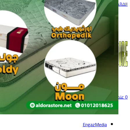
القائمة
0
عنصر
0
جنية
EngazMedia