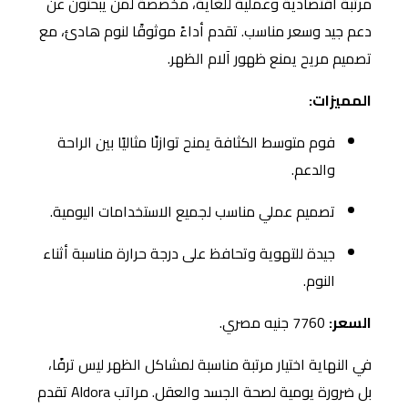
مرتبة اقتصادية وعملية للغاية، مخصصة لمن يبحثون عن
دعم جيد وسعر مناسب. تقدم أداءً موثوقًا لنوم هادئ، مع
تصميم مريح يمنع ظهور آلام الظهر.
المميزات:
فوم متوسط الكثافة يمنح توازنًا مثاليًا بين الراحة
والدعم.
تصميم عملي مناسب لجميع الاستخدامات اليومية.
جيدة للتهوية وتحافظ على درجة حرارة مناسبة أثناء
النوم.
السعر:
7760 جنيه مصري.
في النهاية اختيار مرتبة مناسبة لمشاكل الظهر ليس ترفًا،
بل ضرورة يومية لصحة الجسد والعقل. مراتب Aldora تقدم