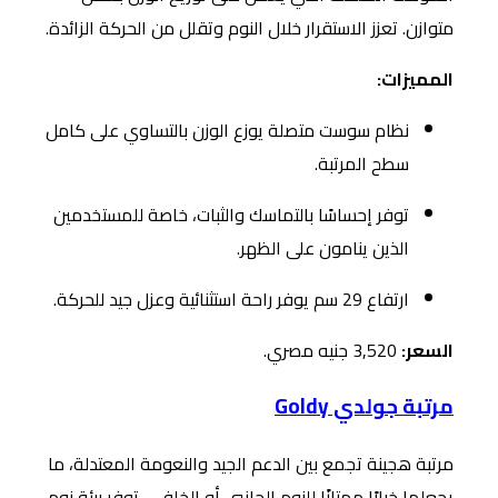
متوازن. تعزز الاستقرار خلال النوم وتقلل من الحركة الزائدة.
المميزات:
نظام سوست متصلة يوزع الوزن بالتساوي على كامل
سطح المرتبة.
توفر إحساسًا بالتماسك والثبات، خاصة للمستخدمين
الذين ينامون على الظهر.
ارتفاع 29 سم يوفر راحة استثنائية وعزل جيد للحركة.
السعر:
3,520 جنيه مصري.
مرتبة جولدي Goldy
مرتبة هجينة تجمع بين الدعم الجيد والنعومة المعتدلة، ما
يجعلها خيارًا ممتازًا للنوم الجانبي أو الخلفي. توفر بيئة نوم